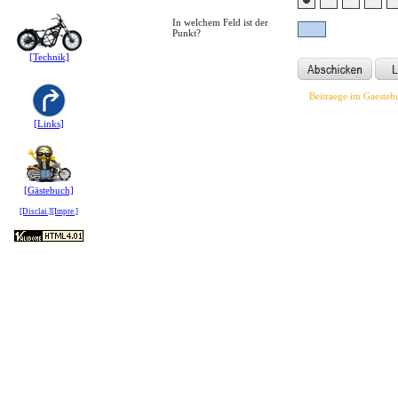
In welchem Feld ist der
Punkt?
[Technik]
Beitraege im Gaesteb
[Links]
[Gästebuch]
[Disclai.][Impre.]