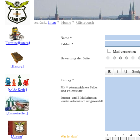
zurück:
Intro
*
Home
*
Gästebuch
Name *
[Termine]
[intern]
E-Mail *
Mail verstecken
Bewertung der Seite
[History]
Eintrag *
Mit * gekennzeichnete Felder
[wilde Kerle]
sind Pflichtfelder
Internet- und E-Mailadressen
werden automatisch umgewandelt
[Ostseetreffen]
1
2
3
4
5
Was ist das?
[Album]